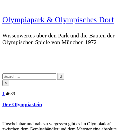
Skip
to
content
Olympiapark & Olympisches Dorf
Wissenwertes über den Park und die Bauten der
Olympischen Spiele von München 1972
Olympiapark & Olympisches Dorf
Wissenwertes über den Park und die Bauten der Olympischen Spiele von München 1972
Search
for:
×
1
4639
Der Olympiastein
Unscheinbar und nahezu vergessen gibt es im Olympiadorf
zwischen dem Gemüsehändler und dem Metzger eine absolute